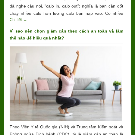
đã nghe câu nói, “calo in, calo out”; nghĩa là bạn cần đốt
cháy nhiều calo hơn lượng calo bạn nạp vào. Có nhiều
Chi tiết →
cách bạn có thể làm điều này mà không cần cắt giảm quá
nhiều calo:
Vì sao nên chọn giảm cân theo cách an toàn và làm
thế nào để hiệu quả nhất?
Theo Viện Y tế Quốc gia (NIH) và Trung tâm Kiểm soát và
Phòng ngừa Dịch bệnh (CDC), tỷ lệ giảm cân an toàn là