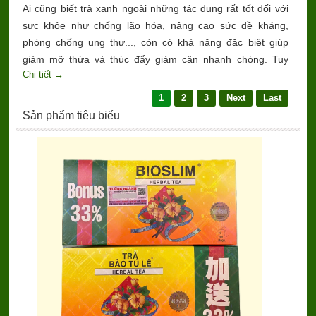
Ai cũng biết trà xanh ngoài những tác dụng rất tốt đối với
sực khỏe như chống lão hóa, nâng cao sức đề kháng,
phòng chống ung thư..., còn có khả năng đặc biệt giúp
giảm mỡ thừa và thúc đẩy giảm cân nhanh chóng. Tuy
Chi tiết →
nhiên, để đạt được hiệu quả giảm cân tối ưu từ trà xanh,
chúng ta cần phải biết cách chọn, pha và uống trà sao cho
1
2
3
Next
Last
đúng nhất.
Sản phẩm tiêu biểu