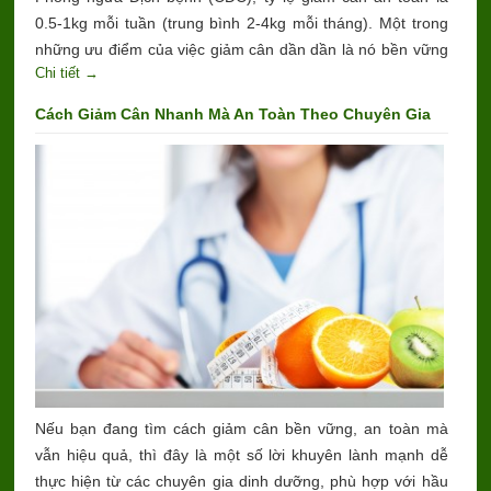
0.5-1kg mỗi tuần (trung bình 2-4kg mỗi tháng). Một trong
những ưu điểm của việc giảm cân dần dần là nó bền vững
Chi tiết →
hơn nhiều so với việc tuân theo chế độ ăn kiêng nghiêm
ngặt hoặc tập thể dục quá nhiều.
Cách Giảm Cân Nhanh Mà An Toàn Theo Chuyên Gia
Nếu bạn đang tìm cách giảm cân bền vững, an toàn mà
vẫn hiệu quả, thì đây là một số lời khuyên lành mạnh dễ
thực hiện từ các chuyên gia dinh dưỡng, phù hợp với hầu