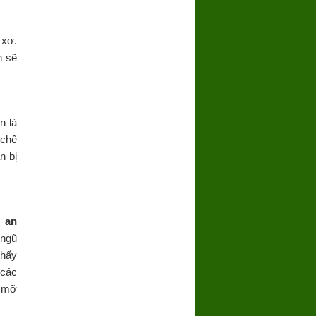
 xơ.
n sẽ
n là
 chế
n bị
à
an
 ngũ
thấy
 các
g mỡ