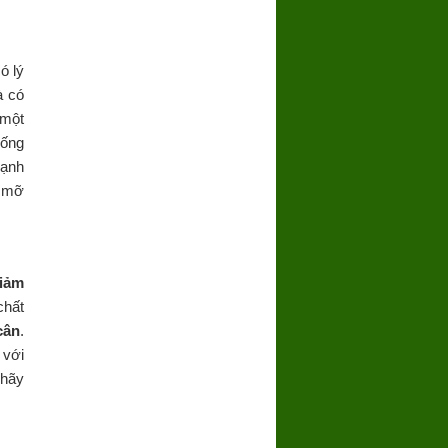
ó lý
à có
 một
uống
mạnh
m mỡ
iảm
chất
cân
.
 với
 hãy