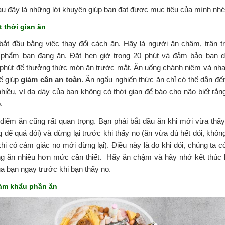
u đây là những lới khuyên giúp bạn đạt được mục tiêu của mình nhé
t thời gian
ăn
bắt đầu bằng việc thay đổi cách ăn. Hãy là người ăn chậm, trân t
 phẩm bạn đang ăn. Đặt hẹn giờ trong 20 phút và đảm bảo bạn 
 phút để thưởng thức món ăn trước mắt. Ăn uống chánh niệm và nha
ể giúp
giảm cân
an toàn
. Ăn ngấu nghiến thức ăn chỉ có thể dẫn đế
hiều, vì dạ dày của bạn không có thời gian để báo cho não biết rằn
.
điểm ăn cũng rất quan trọng. Bạn phải bắt đầu ăn khi mới vừa thấy
 để quá đói) và dừng lại trước khi thấy no (ăn vừa đủ hết đói, khôn
hi có cảm giác no mới dừng lại). Điều này là do khi đói, chúng ta c
g ăn nhiều hơn mức cần thiết. Hãy ăn chậm và hãy nhớ kết thúc
a bạn ngay trước khi bạn thấy no.
iảm khẩu phần ăn