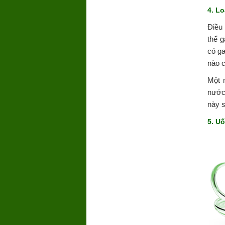
4. L
Điều 
thể 
có ga
nào c
Một 
nước
này 
5. U