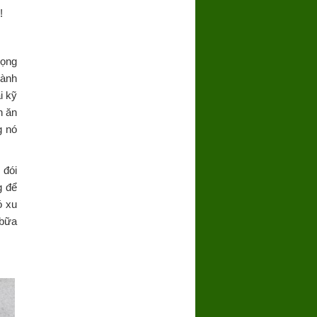
!
rọng
dành
i kỹ
n ăn
g nó
 đói
g để
ó xu
 bữa