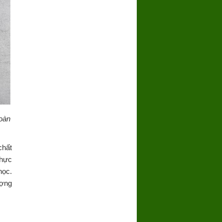
oàn
chất
thực
học.
ượng