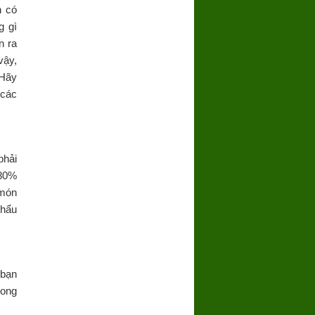
n có
g gì
n ra
vậy,
 Hãy
 các
phải
 80%
 món
khẩu
 bạn
rong