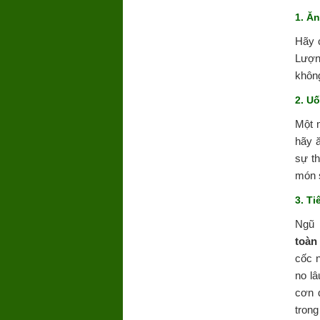
1. Ăn
Hãy c
Lượn
không
2. U
Một 
hãy 
sự t
món 
3. T
Ngũ 
toàn
cốc 
no lâ
cơn 
trong