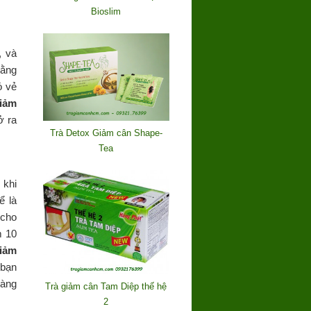
Bioslim
, và
bằng
ó vẻ
iảm
ở ra
Trà Detox Giảm cân Shape-
Tea
 khi
ể là
 cho
m 10
iảm
 bạn
hàng
Trà giảm cân Tam Diệp thế hệ
2