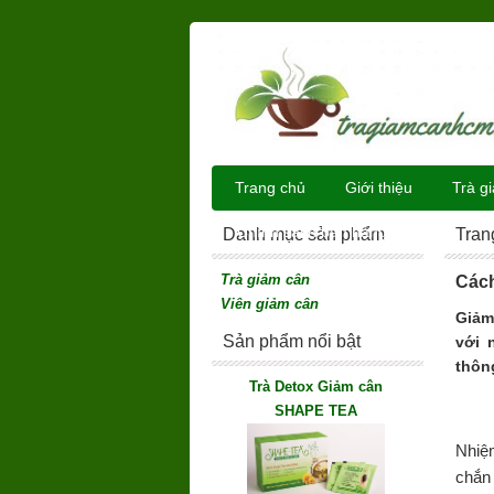
Trang chủ
Giới thiệu
Trà g
Chính sách bán hàng
Danh mục sản phẩm
Tran
Trà giảm cân
Cách
Viên giảm cân
Giảm
Sản phẩm nổi bật
với 
thôn
Trà Detox Giảm cân
SHAPE TEA
Nhiệ
chắn