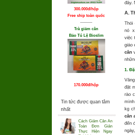
đây.
300.000đ/hộp
A. T
Free ship toàn quốc
----------
Thói
Trà giảm cân
nó x
Bảo Tú Lệ Bioslim
việc 
giáo 
cân
nhữn
1. Đặ
Vâng,
170.000đ/hộp
đặt m
rào c
mình 
Tin tức được quan tâm
kg c
nhất
cân 
Cách Giảm Cân An
đến 
Toàn Đơn Giản
ngày,
Thực Hiện Ngay