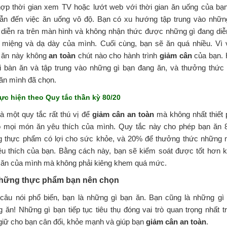
hợp thời gian xem TV hoặc lướt web với thời gian ăn uống của bạ
dẫn đến việc ăn uống vô độ. Bạn có xu hướng tập trung vào nhữn
 diễn ra trên màn hình và không nhận thức được những gì đang diễ
g miệng và dạ dày của mình. Cuối cùng, bạn sẽ ăn quá nhiều. Vì 
 ăn này không
an toàn
chút nào cho hành trình
giảm cân
của bạn.
ại bàn ăn và tập trung vào những gì bạn đang ăn, và thưởng thức
ăn mình đã chọn.
hực hiện theo Quy tắc thần kỳ 80/20
à một quy tắc rất thú vị để
giảm cân
an toàn
mà không nhất thiết 
ỏ mọi món ăn yêu thích của mình. Quy tắc này cho phép bạn ăn
g thực phẩm có lợi cho sức khỏe, và 20% để thưởng thức những
êu thích của bạn. Bằng cách này, bạn sẽ kiểm soát được tốt hơn 
 ăn của mình mà không phải kiêng khem quá mức.
Những thực phẩm bạn nên chọn
câu nói phổ biến, bạn là những gì bạn ăn. Bạn cũng là những gì
 ăn! Những gì bạn tiếp tục tiêu thụ đóng vai trò quan trọng nhất t
giữ cho bạn cân đối, khỏe mạnh và giúp bạn
giảm cân
an toàn
.