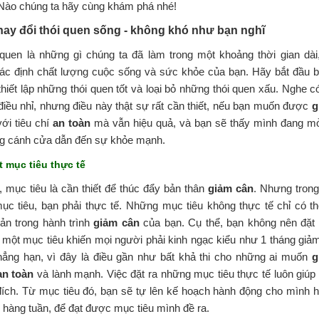
 Nào chúng ta hãy cùng khám phá nhé!
hay đổi thói quen sống
- không khó như bạn nghĩ
 quen là những gì chúng ta đã làm trong một khoảng thời gian dài
ác định chất lượng cuộc sống và sức khỏe của bạn. Hãy bắt đầu 
thiết lập những thói quen tốt và loại bỏ những thói quen xấu. Nghe c
điều nhỉ, nhưng điều này thật sự rất cần thiết, nếu bạn muốn được
g
với tiêu chí
an toàn
mà vẫn hiệu quả, và bạn sẽ thấy mình đang m
g cánh cửa dẫn đến sự khỏe mạnh.
t mục tiêu thực tế
 mục tiêu là cần thiết để thúc đẩy bản thân
giảm cân
. Nhưng trong
ục tiêu, bạn phải thực tế. Những mục tiêu không thực tế chỉ có th
ản trong hành trình
giảm cân
của bạn. Cụ thể, bạn không nên đặt
một mục tiêu khiến mọi người phải kinh ngạc kiểu như 1 tháng giả
hẳng hạn, vì đây là điều gần như bất khả thi cho những ai muốn
g
an toàn
và lành mạnh. Việc đặt ra những mục tiêu thực tế luôn giúp
đích. Từ mục tiêu đó, bạn sẽ tự lên kế hoạch hành động cho mình 
 hàng tuần, để đạt được mục tiêu mình đề ra.