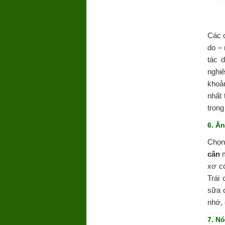
Các c
do – 
tác 
nghiê
khoả
nhất 
trong
6. Ă
Chọn
cân
m
xơ có
Trái 
sữa c
nhớ, 
7. N