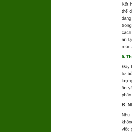
Kết 
thể 
đang
tron
cách
ăn t
món 
5. T
Đây l
từ b
lượn
ăn y
phần
B. 
Như 
không
việc 