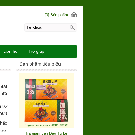
[0] Sản phẩm
Liên hệ
Trợ giúp
Sản phẩm tiêu biểu
 đối
u đó
2022
 xem
chắc
dưới
Trà giảm cân Bảo Tú Lệ