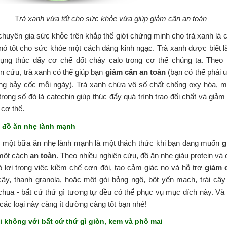
T
rà xanh vừa tốt cho sức khỏe vừa giúp giảm cân an toàn
huyên gia sức khỏe trên khắp thế giới chứng minh cho trà xanh là c
nó tốt cho sức khỏe một cách đáng kinh ngạc. Trà xanh được biết l
dụng thúc đẩy cơ chế đốt cháy calo trong cơ thể chúng ta. Theo
n cứu, trà xanh có thể giúp bạn
giảm cân
an toàn
(bạn có thể phải 
ng bảy cốc mỗi ngày). Trà xanh chứa vô số chất chống oxy hóa, 
trong số đó là catechin giúp thúc đẩy quá trình trao đổi chất và giả
 cơ thể.
n đồ ăn nhẹ lành mạnh
 một bữa ăn nhẹ lành mạnh là một thách thức khi bạn đang muốn
g
ột cách
an toàn
. Theo nhiều nghiên cứu, đồ ăn nhẹ giàu protein và 
 lợi trong việc kiềm chế cơn đói, tạo cảm giác no và hỗ trợ
giảm 
cây, thanh granola, hoặc một gói bỏng ngô, bột yến mạch, trái cây
hua - bất cứ thứ gì tương tự đều có thể phục vụ mục đích này. Và
các loại này càng ít đường càng tốt bạn nhé!
ói không với bất cứ thứ gì giòn, kem và phô mai