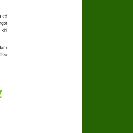
g có
ngọt
 khi
 làm
điều