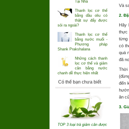
Tại Nhà
Và sa
Thanh lọc cơ thể
2. Đặ
bằng dầu oliu có
thật sự đẩy được
Hãy 
sỏi ra ngoài?
thực
Thanh lọc cơ thể
từng
bằng nước muối -
Phương pháp
có th
Shank Prakshalana
quá n
Những cách thanh
đã no
lọc cơ thể và giảm
cân bằng nước
Thời 
chanh dễ thực hiện nhất
(đừng
Có thể bạn chưa biết
đến k
hướn
ăn củ
3. G
TOP 3 loại trà giảm cân được