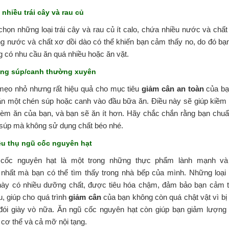
 nhiều trái cây và rau củ
họn những loại trái cây và rau củ ít calo, chứa nhiều nước và chất
g nước và chất xơ dồi dào có thể khiến bạn cảm thấy no, do đó bạ
 có nhu cầu ăn quá nhiều hoặc ăn vặt.
ống súp
/canh
thường xuyên
mẹo nhỏ nhưng rất hiệu quả cho mục tiêu
giảm cân an toàn
của bạ
ăn một chén súp hoặc canh vào đầu bữa ăn. Điều này sẽ giúp kiềm
hèm ăn của bạn, và bạn sẽ ăn ít hơn. Hãy chắc chắn rằng bạn chuẩ
súp mà không sử dụng chất béo nhé.
iêu thụ ngũ cốc nguyên hạt
cốc nguyên hạt là một trong những thực phẩm lành mạnh v
nhất mà bạn có thể tìm thấy trong nhà bếp của mình. Những loại
này có nhiều dưỡng chất, được tiêu hóa chậm, đảm bảo bạn cảm 
u, giúp cho quá trình
giảm cân
của bạn không còn quá chật vật vì bị
đói giày vò nữa. Ăn ngũ cốc nguyên hạt còn giúp bạn giảm lượn
 cơ thể và cả mỡ nội tạng.