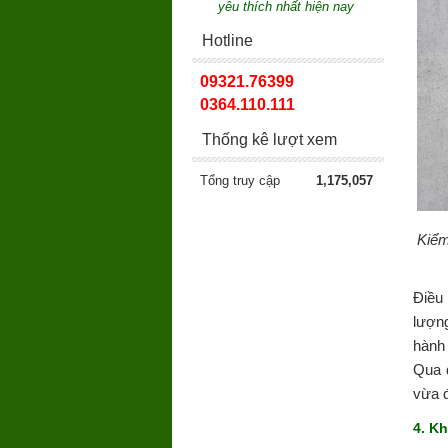
yêu thích nhất hiện nay
Hotline
09321.76399
0364.110.111
Thống kê lượt xem
Tổng truy cập
1,175,057
Kiểm
Điều
lượn
hành
Qua 
vừa đ
4. K