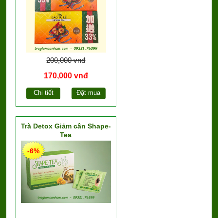
200,000 vnđ
170,000 vnđ
Chi tiết
Đặt mua
Trà Detox Giảm cân Shape-
Tea
-6%