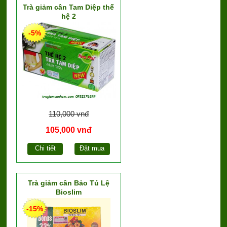
Trà giảm cân Tam Diệp thế
hệ 2
-5%
110,000 vnđ
105,000 vnđ
Chi tiết
Đặt mua
Trà giảm cân Bảo Tú Lệ
Bioslim
-15%